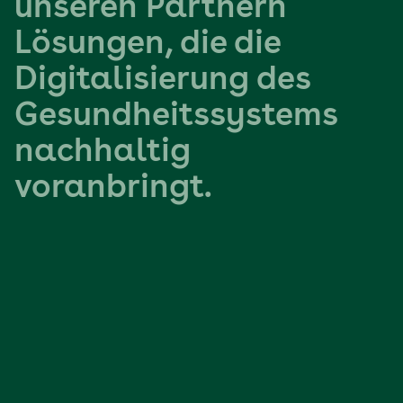
u
n
s
e
r
e
n
P
a
r
t
n
e
r
n
L
ö
s
u
n
g
e
n
,
d
i
e
d
i
e
D
i
g
i
t
a
l
i
s
i
e
r
u
n
g
d
e
s
G
e
s
u
n
d
h
e
i
t
s
s
y
s
t
e
m
s
n
a
c
h
h
a
l
t
i
g
v
o
r
a
n
b
r
i
n
g
t
.